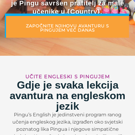
je Pingu savršen pratitelj za male
učenike u {Country}.
ZAPOČNITE NJIHOVU AVANTURU S
PINGUJEM VEĆ DANAS
UČITE ENGLESKI S PINGUJEM
Gdje je svaka lekcija
avantura na engleskom
jezik
Pingu’s English je jedinstveni program ranog
učenja engleskog jezika, izgrađen oko svjetski
poznatog lika Pingua i njegove simpatične