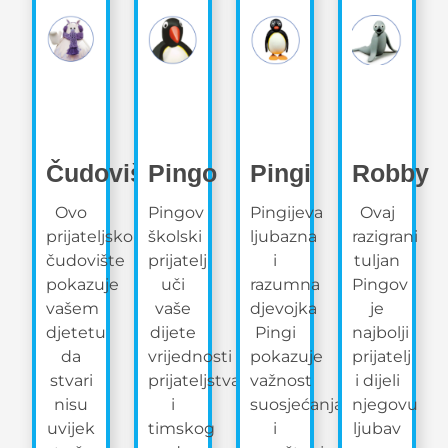
Čudovište
Pingo
Pingi
Robby
Ovo
Pingov
Pingijeva
Ovaj
prijateljsko
školski
ljubazna
razigrani
čudovište
prijatelj
i
tuljan
pokazuje
uči
razumna
Pingov
vašem
vaše
djevojka
je
djetetu
dijete
Pingi
najbolji
da
vrijednosti
pokazuje
prijatelj
stvari
prijateljstva
važnost
i dijeli
nisu
i
suosjećanja
njegovu
uvijek
timskog
i
ljubav