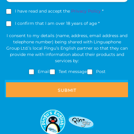
r
a
y
i
a
I have read and accept the
Privacy Policy
*
l
g
*
1
r
I confirm that I am over 18 years of age *
8
e
a
y
I consent to my details (name, address, email address and
e
g
e
telephone number) being shared with Linguaphone
t
e
a
Group Ltd.’s local Pingu’s English partner so that they can
o
w
r
provide me with information about their products and
t
i
s
services by:
t
&
h
o
c
Email
Text message
Post
t
f
*
o
a
g
SUBMIT
e
c
o
n
f
i
r