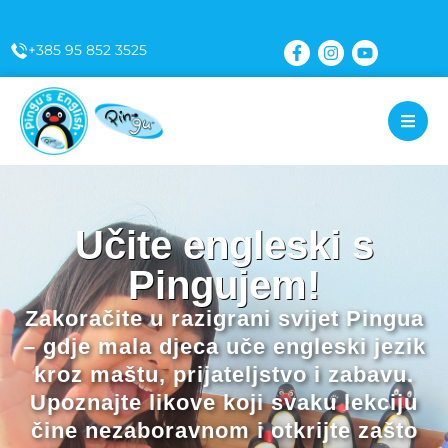
content
+385 95 852 3525
Učite engleski s
Pingujem!
Zakoračite u razigrani svijet Pingua
– gdje mala djeca uče engleski jezik
kroz maštu, prijateljstvo i zabavu.
Upoznajte likove koji svaku lekciju
čine nezaboravnom i otkrijte zašto