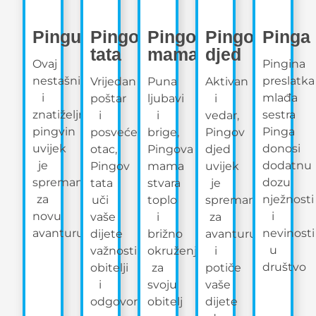
Pingu
Pingov
Pingova
Pingov
Pinga
tata
mama
djed
Ovaj
Pingina
nestašni
preslatka
Vrijedan
Puna
Aktivan
i
mlađa
poštar
ljubavi
i
znatiželjni
sestra
i
i
vedar,
pingvin
Pinga
posvećen
brige,
Pingov
uvijek
donosi
otac,
Pingova
djed
je
dodatnu
Pingov
mama
uvijek
spreman
dozu
tata
stvara
je
za
nježnosti
uči
toplo
spreman
novu
i
vaše
i
za
avanturu
nevinosti
dijete
brižno
avanturu
u
važnosti
okruženje
i
društvo
obitelji
za
potiče
i
svoju
vaše
odgovornosti
obitelj
dijete