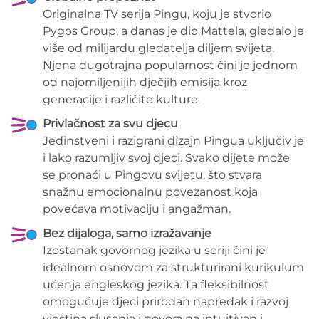
Originalna TV serija Pingu, koju je stvorio
Pygos Group, a danas je dio Mattela, gledalo je
više od milijardu gledatelja diljem svijeta.
Njena dugotrajna popularnost čini je jednom
od najomiljenijih dječjih emisija kroz
generacije i različite kulture.
Privlačnost za svu djecu
Jedinstveni i razigrani dizajn Pingua uključiv je
i lako razumljiv svoj djeci. Svako dijete može
se pronaći u Pingovu svijetu, što stvara
snažnu emocionalnu povezanost koja
povećava motivaciju i angažman.
Bez dijaloga, samo izražavanje
Izostanak govornog jezika u seriji čini je
idealnom osnovom za strukturirani kurikulum
učenja engleskog jezika. Ta fleksibilnost
omogućuje djeci prirodan napredak i razvoj
vještina slušanja i govora na intuitivan i