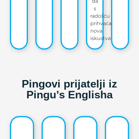
da
s
radošću
prihvaća
nova
iskustva
Pingovi prijatelji iz
Pingu’s Englisha