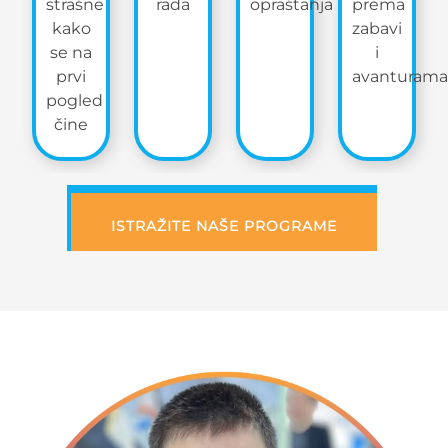
strašne
rada
opraštanja
prema
kako
zabavi
se na
i
prvi
avanturama
pogled
čine
ISTRAŽITE NAŠE PROGRAME