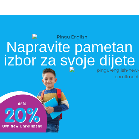
Napravite pametan
izbor za svoje dijete