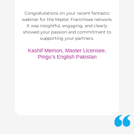
Congratulations on your recent fantastic
webinar for the Master Franchisee network.
It was insightful, engaging, and clearly
showed your passion and commitment to
Wh
supporting your partners.
Eng
to 
Kashif Memon, Master Licensee,
yo
Pingu’s English Pakistan
rep
fro
M