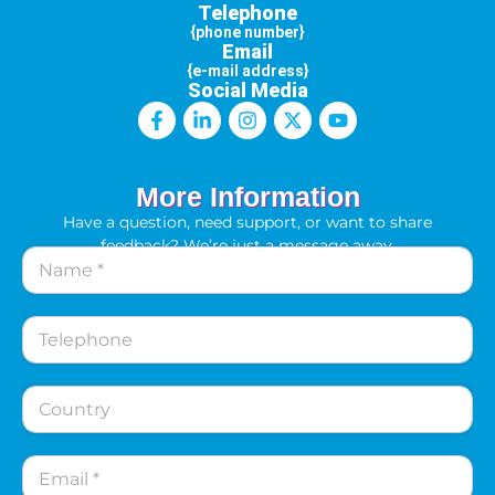
Telephone
{phone number}
Email
{e-mail address}
Social Media
More Information
Have a question, need support, or want to share
feedback? We’re just a message away.
N
a
m
e
T
*
e
l
e
C
p
o
h
u
o
n
E
n
t
m
e